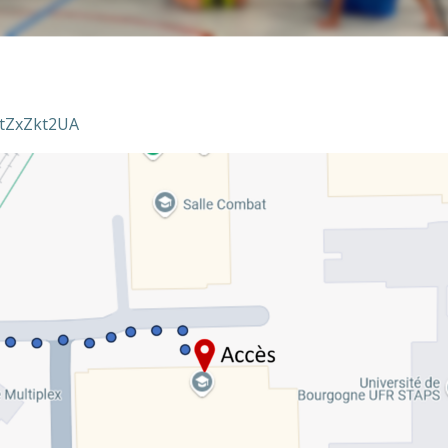
ttZxZkt2UA