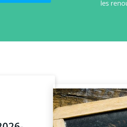
les reno
2026-