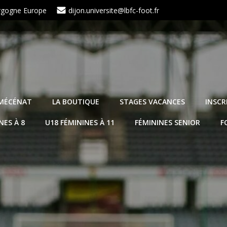
urgogne Europe
dijon.universite@lbfc-foot.fr
 MÉCÉNAT
LA BOUTIQUE
STAGES VACANCES
INSCR
NES À 8
U18 FÉMININES À 11
FÉMININES SENIOR
F