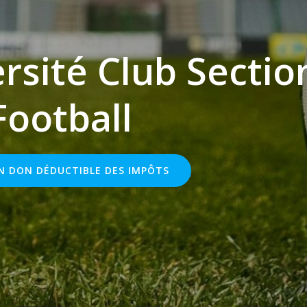
rsité Club Sectio
Football
UN DON DÉDUCTIBLE DES IMPÔTS