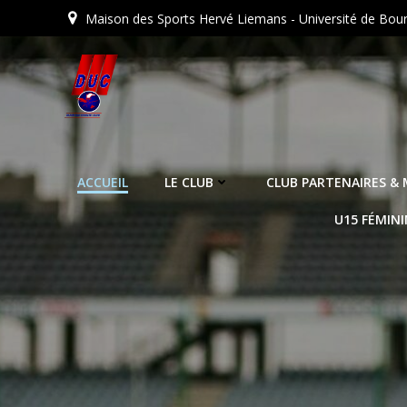
Aller
Maison des Sports Hervé Liemans - Université de Bo
au
contenu
ACCUEIL
LE CLUB
CLUB PARTENAIRES &
U15 FÉMINI